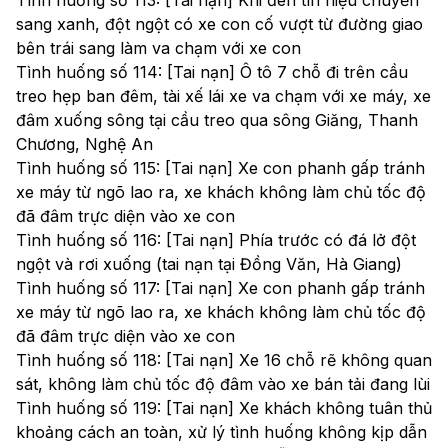
Tình huống số 113: [Tai nạn] Khi đèn tín hiệu chuyển
sang xanh, đột ngột có xe con cố vượt từ đường giao
bên trái sang làm va chạm với xe con
Tình huống số 114: [Tai nạn] Ô tô 7 chỗ đi trên cầu
treo hẹp ban đêm, tài xế lái xe va chạm với xe máy, xe
đâm xuống sông tại cầu treo qua sông Giăng, Thanh
Chương, Nghệ An
Tình huống số 115: [Tai nạn] Xe con phanh gấp tránh
xe máy từ ngõ lao ra, xe khách không làm chủ tốc độ
đã đâm trực diện vào xe con
Tình huống số 116: [Tai nạn] Phía trước có đá lở đột
ngột và rơi xuống (tai nạn tại Đồng Văn, Hà Giang)
Tình huống số 117: [Tai nạn] Xe con phanh gấp tránh
xe máy từ ngõ lao ra, xe khách không làm chủ tốc độ
đã đâm trực diện vào xe con
Tình huống số 118: [Tai nạn] Xe 16 chỗ rẽ không quan
sát, không làm chủ tốc độ đâm vào xe bán tải đang lùi
Tình huống số 119: [Tai nạn] Xe khách không tuân thủ
khoảng cách an toàn, xử lý tình huống không kịp dẫn