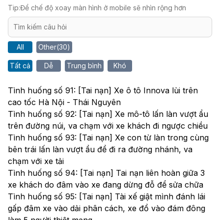
Tip:
Để chế độ xoay màn hình ở mobile sẽ nhìn rộng hơn
All
Other
(
30
)
Tất cả
Dễ
Trung bình
Khó
Tình huống số 91: [Tai nạn] Xe ô tô Innova lùi trên
cao tốc Hà Nội - Thái Nguyên
Tình huống số 92: [Tai nạn] Xe mô-tô lấn làn vượt ẩu
trên đường núi, va chạm với xe khách đi ngược chiều
Tình huống số 93: [Tai nạn] Xe con từ làn trong cùng
bên trái lấn làn vượt ẩu để đi ra đường nhánh, va
chạm với xe tải
Tình huống số 94: [Tai nạn] Tai nạn liên hoàn giữa 3
xe khách do đâm vào xe đang dừng đỗ để sửa chữa
Tình huống số 95: [Tai nạn] Tài xế giật mình đánh lái
gấp đâm xe vào dải phân cách, xe đổ vào đám đông