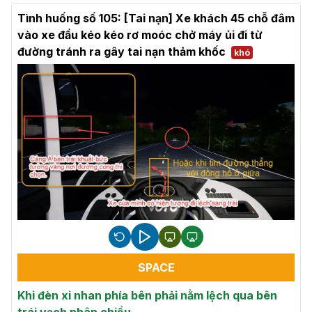
Tình huống số 105: [Tai nạn] Xe khách 45 chỗ đâm
vào xe đầu kéo kéo rơ moóc chở máy ủi đi từ
đường tránh ra gây tai nạn thảm khốc
khó
SPACE
Khi đèn xi nhan phía bên phải nằm lệch qua bên
trái vạch phân chiều